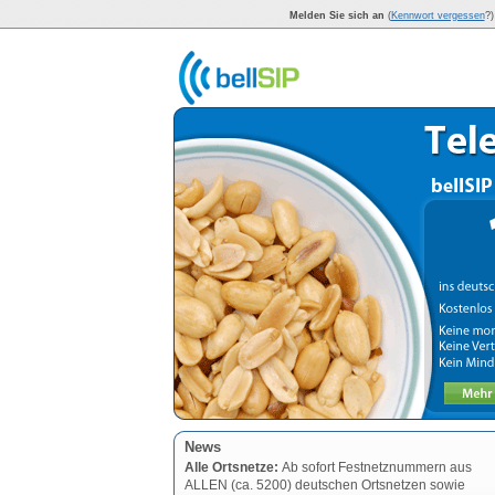
Melden Sie sich an
(
Kennwort vergessen
?)
News
Alle Ortsnetze:
Ab sofort Festnetznummern aus
ALLEN (ca. 5200) deutschen Ortsnetzen sowie