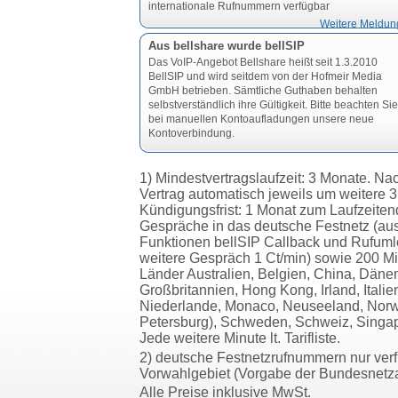
internationale Rufnummern verfügbar
Weitere Meldun
Aus bellshare wurde bellSIP
Das VoIP-Angebot Bellshare heißt seit 1.3.2010
BellSIP und wird seitdem von der Hofmeir Media
GmbH betrieben. Sämtliche Guthaben behalten
selbstverständlich ihre Gültigkeit. Bitte beachten Sie
bei manuellen Kontoaufladungen unsere neue
Kontoverbindung.
1) Mindestvertragslaufzeit: 3 Monate. Nac
Vertrag automatisch jeweils um weitere 
Kündigungsfrist: 1 Monat zum Laufzeitend
Gespräche in das deutsche Festnetz (
Funktionen bellSIP Callback und Rufumle
weitere Gespräch 1 Ct/min) sowie 200 Mi
Länder Australien, Belgien, China, Däne
Großbritannien, Hong Kong, Irland, Ital
Niederlande, Monaco, Neuseeland, Norwe
Petersburg), Schweden, Schweiz, Singap
Jede weitere Minute lt. Tarifliste.
2) deutsche Festnetzrufnummern nur verf
Vorwahlgebiet (Vorgabe der Bundesnetz
Alle Preise inklusive MwSt.